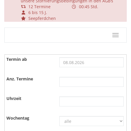
unsere Stornierungsbedingungen in den AGB‘s
12 Termine
00:45 Std.
6 bis 15 J.
Seepferdchen
Navigat